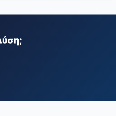
Λύση;