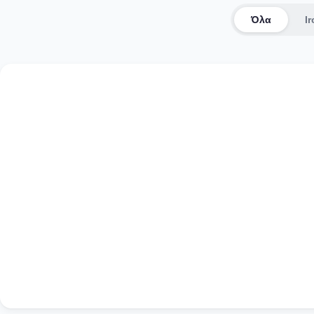
Όλα
I